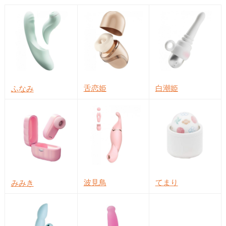
舌恋姫
白潮姫
ふなみ
波見鳥
てまり
みみき