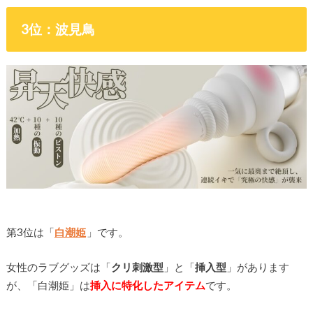
3位：波見鳥
第3位は「
白潮姫
」です。
女性のラブグッズは「
クリ刺激型
」と「
挿入型
」があります
が、「白潮姫」は
挿入に特化したアイテム
です。