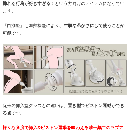
挿れる行為が好きすぎる！
という方向けのアイテムになってい
ます。
「白潮姫」も加熱機能により、
生肌な温かさにして使うことが
可能
です。
従来の挿入型グッズとの違いは、
置き型でピストン運動ができ
る点
です。
様々な角度で挿入&ピストン運動を味わえる唯一無二のラブア