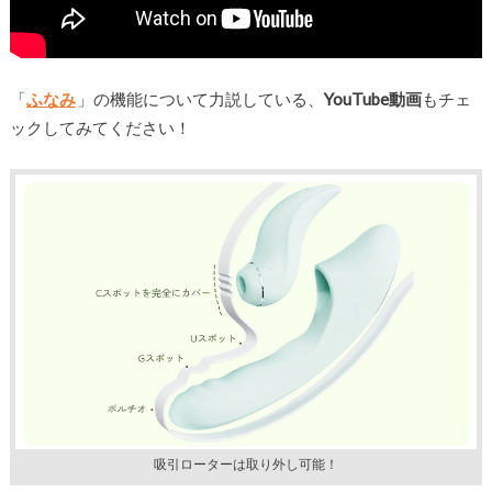
「
ふなみ
」の機能について力説している、
YouTube動画
もチェ
ックしてみてください！
吸引ローターは取り外し可能！