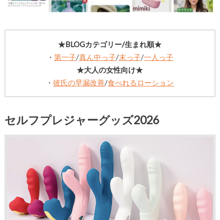
★BLOGカテゴリー/生まれ順★
・
第一子
/
真ん中っ子
/
末っ子
/
一人っ子
★大人の女性向け★
・
彼氏の早漏改善
/
食べれるローション
セルフプレジャーグッズ2026