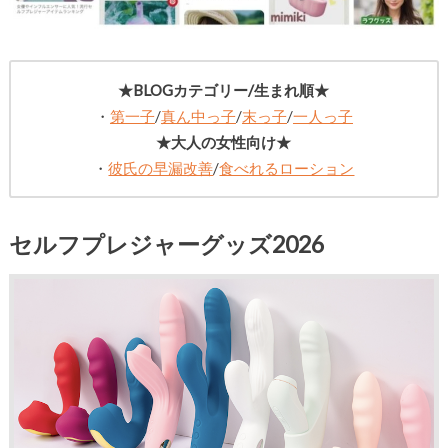
★BLOGカテゴリー/生まれ順★
・
第一子
/
真ん中っ子
/
末っ子
/
一人っ子
★大人の女性向け★
・
彼氏の早漏改善
/
食べれるローション
セルフプレジャーグッズ2026