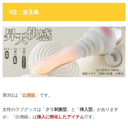
3位：波見鳥
第3位は「
白潮姫
」です。
女性のラブグッズは「
クリ刺激型
」と「
挿入型
」があります
が、「白潮姫」は
挿入に特化したアイテム
です。