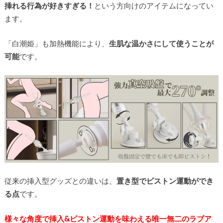
挿れる行為が好きすぎる！
という方向けのアイテムになってい
ます。
「白潮姫」も加熱機能により、
生肌な温かさにして使うことが
可能
です。
従来の挿入型グッズとの違いは、
置き型でピストン運動ができ
る点
です。
様々な角度で挿入&ピストン運動を味わえる唯一無二のラブア