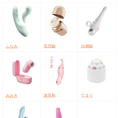
舌恋姫
白潮姫
ふなみ
波見鳥
てまり
みみき