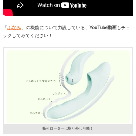
「
ふなみ
」の機能について力説している、
YouTube動画
もチェ
ックしてみてください！
吸引ローターは取り外し可能！