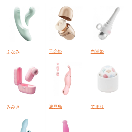
舌恋姫
白潮姫
ふなみ
波見鳥
てまり
みみき