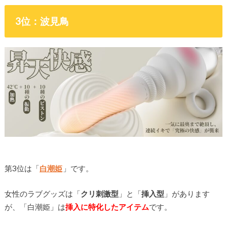
3位：波見鳥
第3位は「
白潮姫
」です。
女性のラブグッズは「
クリ刺激型
」と「
挿入型
」があります
が、「白潮姫」は
挿入に特化したアイテム
です。