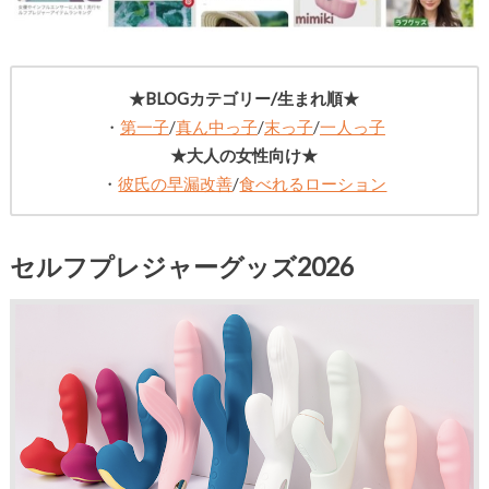
★BLOGカテゴリー/生まれ順★
・
第一子
/
真ん中っ子
/
末っ子
/
一人っ子
★大人の女性向け★
・
彼氏の早漏改善
/
食べれるローション
セルフプレジャーグッズ2026