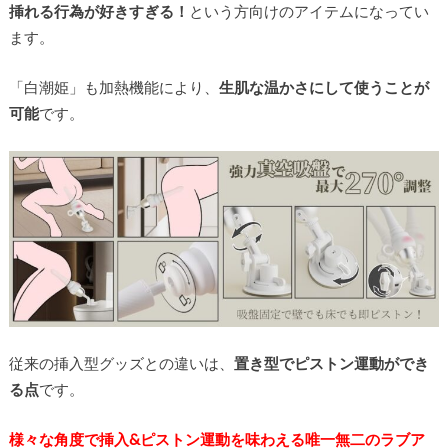
挿れる行為が好きすぎる！
という方向けのアイテムになってい
ます。
「白潮姫」も加熱機能により、
生肌な温かさにして使うことが
可能
です。
従来の挿入型グッズとの違いは、
置き型でピストン運動ができ
る点
です。
様々な角度で挿入&ピストン運動を味わえる唯一無二のラブア