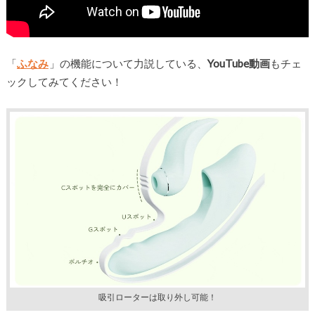
「
ふなみ
」の機能について力説している、
YouTube動画
もチェ
ックしてみてください！
吸引ローターは取り外し可能！