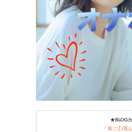
★BLOG
・
第一子
/
真