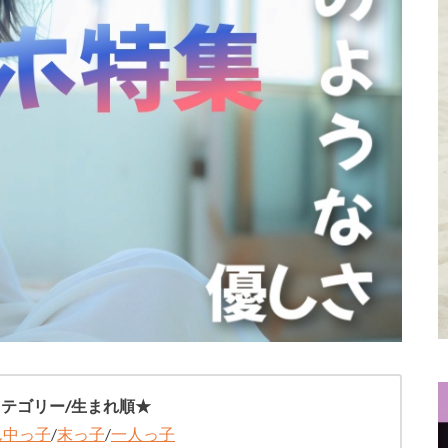
カテゴリー/生まれ順★
ん中っ子
/
末っ子
/
一人っ子