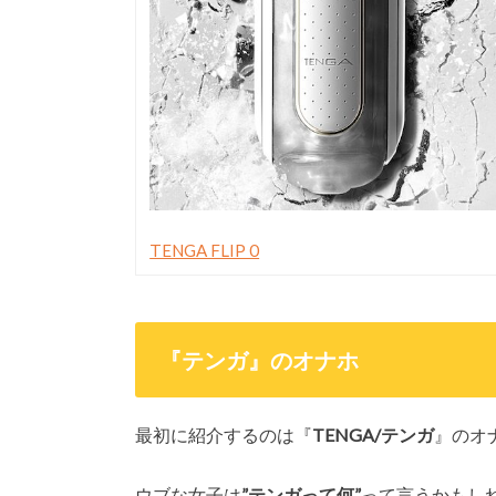
TENGA FLIP 0
『テンガ』のオナホ
最初に紹介するのは『
TENGA/テンガ
』のオ
ウブな女子は
”テンガって何”
って言うかもし