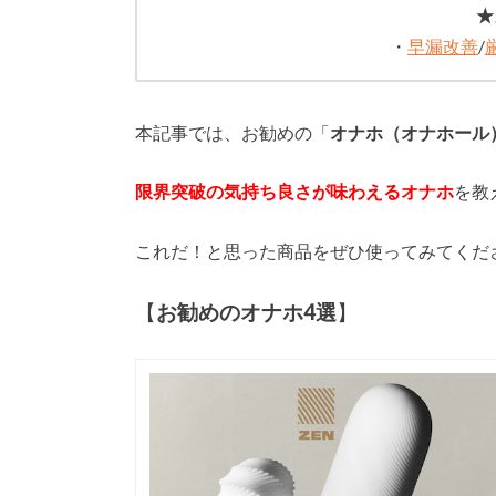
★
・
早漏改善
/
本記事では、お勧めの「
オナホ（オナホール
限界突破の気持ち良さが味わえるオナホ
を教
これだ！と思った商品をぜひ使ってみてくだ
【
お勧めのオナホ4選
】