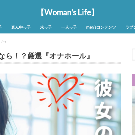
【Woman's Life】
子
真ん中っ子
末っ子
一人っ子
men’sコンテンツ
ラブ
ール』
なら！？厳選『オナホール』