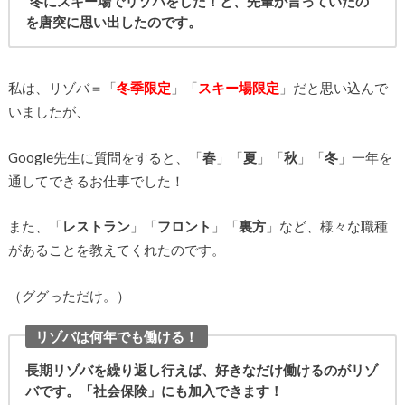
”冬にスキー場でリゾバをした！と、先輩が言っていたの
を唐突に思い出したのです。
私は、リゾバ＝「
冬季限定
」「
スキー場限定
」だと思い込んで
いましたが、
Google先生に質問をすると、「
春
」「
夏
」「
秋
」「
冬
」一年を
通してできるお仕事でした！
また、「
レストラン
」「
フロント
」「
裏方
」など、様々な職種
があることを教えてくれたのです。
（ググっただけ。）
リゾバは何年でも働ける！
長期リゾバを繰り返し行えば、好きなだけ働けるのがリゾ
バです。「社会保険」にも加入できます！