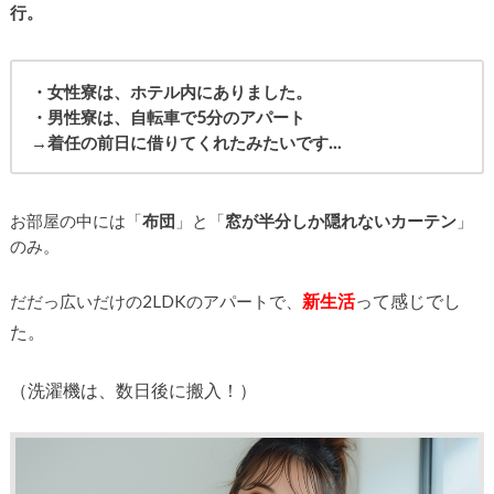
行。
・女性寮は、ホテル内にありました。
・男性寮は、自転車で5分のアパート
→着任の前日に借りてくれたみたいです…
お部屋の中には「
布団
」と「
窓が半分しか隠れないカーテン
」
のみ。
新生活
って感じでし
だだっ広いだけの2LDKのアパートで、
た。
（洗濯機は、数日後に搬入！）