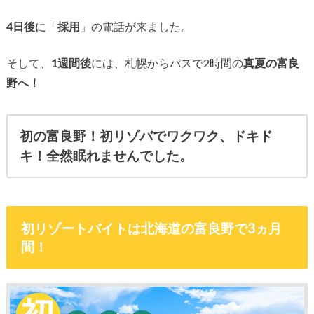
4日後
に「
採用
」の電話が来ました。
そして、
1週間後
には、札幌からバスで2時間の
真夏の富良
野へ！
初の富良野！
初リゾバでワクワク、ドキド
キ！
全然眠れませんでした。
初リゾートバイトは北海道の富良野で3ヵ月
間！