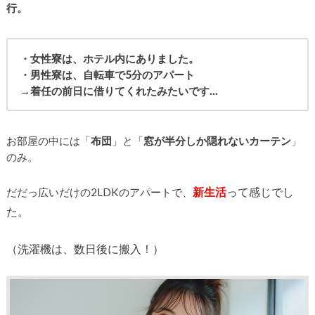
行。
・女性寮は、ホテル内にありました。
・男性寮は、自転車で5分のアパート
→着任の前日に借りてくれたみたいです…
お部屋の中には「
布団
」と「
窓が半分しか隠れないカーテン
」
のみ。
新生活
って感じでし
だだっ広いだけの2LDKのアパートで、
た。
（洗濯機は、数日後に搬入！）