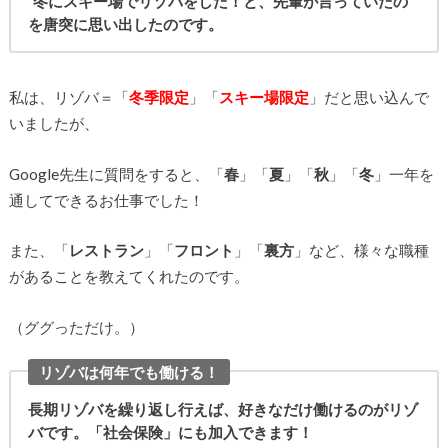
”冬にスキー場でリゾバをした！と、先輩が言っていたの
を唐突に思い出したのです。
私は、リゾバ＝「
冬季限定
」「
スキー場限定
」だと思い込んで
いましたが、
Google先生に質問をすると、「
春
」「
夏
」「
秋
」「
冬
」一年を
通してできるお仕事でした！
また、「
レストラン
」「
フロント
」「
裏方
」など、様々な職種
があることを教えてくれたのです。
（ググっただけ。）
リゾバは何年でも働ける！
長期リゾバを繰り返し行えば、好きなだけ働けるのがリゾ
バです。「社会保険」にも加入できます！