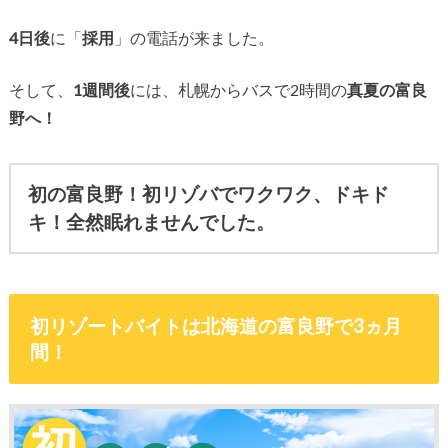
4日後
に「
採用
」の電話が来ました。
そして、
1週間後
には、札幌からバスで2時間の
真夏の富良
野へ！
初の富良野！
初リゾバでワクワク、ドキド
キ！
全然眠れませんでした。
初リゾートバイトは北海道の富良野で3ヵ月
間！