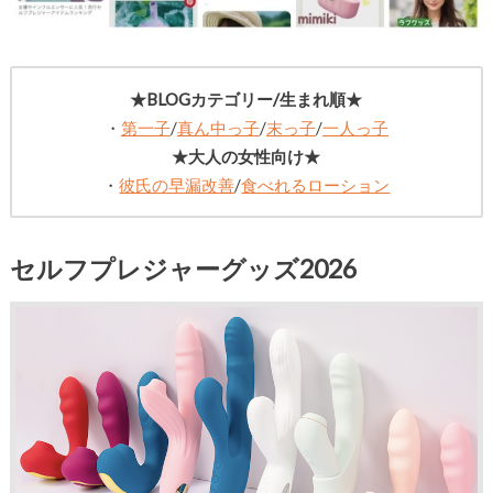
★BLOGカテゴリー/生まれ順★
・
第一子
/
真ん中っ子
/
末っ子
/
一人っ子
★大人の女性向け★
・
彼氏の早漏改善
/
食べれるローション
セルフプレジャーグッズ2026