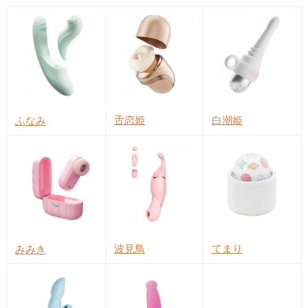
舌恋姫
白潮姫
ふなみ
波見鳥
てまり
みみき