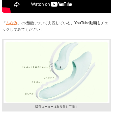
「
ふなみ
」の機能について力説している、
YouTube動画
もチェ
ックしてみてください！
吸引ローターは取り外し可能！