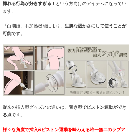
挿れる行為が好きすぎる！
という方向けのアイテムになってい
ます。
「白潮姫」も加熱機能により、
生肌な温かさにして使うことが
可能
です。
従来の挿入型グッズとの違いは、
置き型でピストン運動ができ
る点
です。
様々な角度で挿入&ピストン運動を味わえる唯一無二のラブア