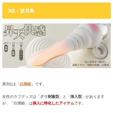
3位：波見鳥
第3位は「
白潮姫
」です。
女性のラブグッズは「
クリ刺激型
」と「
挿入型
」があります
が、「白潮姫」は
挿入に特化したアイテム
です。