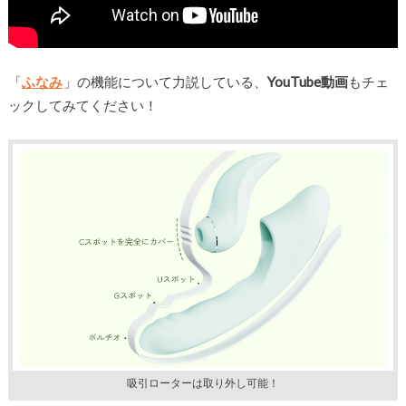
「
ふなみ
」の機能について力説している、
YouTube動画
もチェ
ックしてみてください！
吸引ローターは取り外し可能！