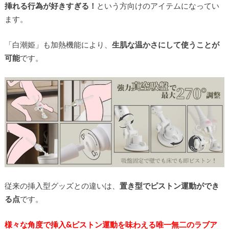
挿れる行為が好きすぎる！
という方向けのアイテムになってい
ます。
「白潮姫」も加熱機能により、
生肌な温かさにして使うことが
可能
です。
従来の挿入型グッズとの違いは、
置き型でピストン運動ができ
る点
です。
様々な角度で挿入&ピストン運動を味わえる唯一無二のラブア