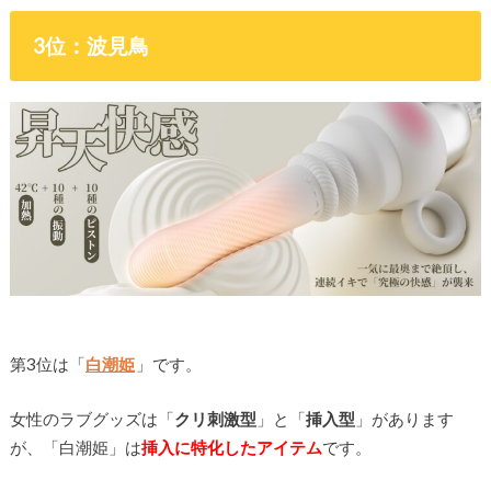
3位：波見鳥
第3位は「
白潮姫
」です。
女性のラブグッズは「
クリ刺激型
」と「
挿入型
」があります
が、「白潮姫」は
挿入に特化したアイテム
です。