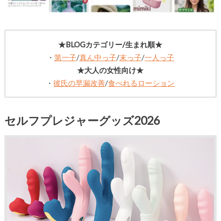
★BLOGカテゴリー/生まれ順★
・
第一子
/
真ん中っ子
/
末っ子
/
一人っ子
★大人の女性向け★
・
彼氏の早漏改善
/
食べれるローション
セルフプレジャーグッズ2026