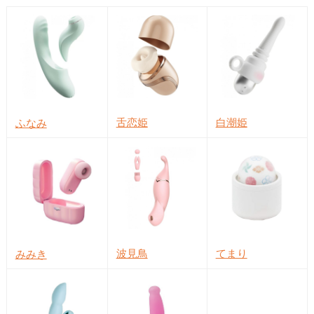
舌恋姫
白潮姫
ふなみ
波見鳥
てまり
みみき