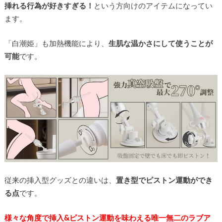
挿れる行為が好きすぎる！
という方向けのアイテムになってい
ます。
「白潮姫」も加熱機能により、
生肌な温かさにして使うことが
可能
です。
従来の挿入型グッズとの違いは、
置き型でピストン運動ができ
る点
です。
様々な角度で挿入&ピストン運動を味わえる唯一無二のラブア