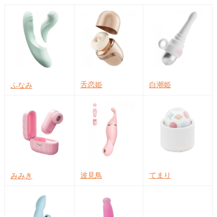
舌恋姫
白潮姫
ふなみ
波見鳥
てまり
みみき