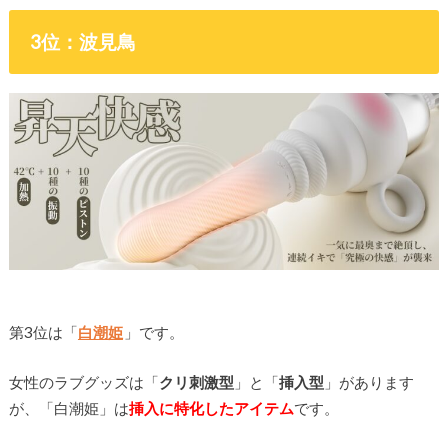
3位：波見鳥
第3位は「
白潮姫
」です。
女性のラブグッズは「
クリ刺激型
」と「
挿入型
」があります
が、「白潮姫」は
挿入に特化したアイテム
です。