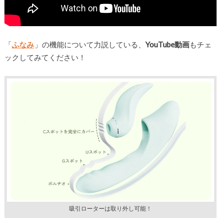
「
ふなみ
」の機能について力説している、
YouTube動画
もチェ
ックしてみてください！
吸引ローターは取り外し可能！