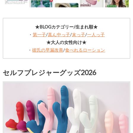
★BLOGカテゴリー/生まれ順★
・
第一子
/
真ん中っ子
/
末っ子
/
一人っ子
★大人の女性向け★
・
彼氏の早漏改善
/
食べれるローション
セルフプレジャーグッズ2026