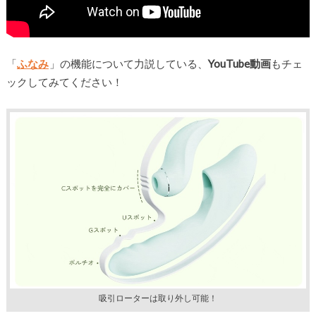
「
ふなみ
」の機能について力説している、
YouTube動画
もチェ
ックしてみてください！
吸引ローターは取り外し可能！