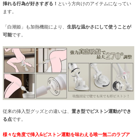
挿れる行為が好きすぎる！
という方向けのアイテムになってい
ます。
「白潮姫」も加熱機能により、
生肌な温かさにして使うことが
可能
です。
従来の挿入型グッズとの違いは、
置き型でピストン運動ができ
る点
です。
様々な角度で挿入&ピストン運動を味わえる唯一無二のラブア