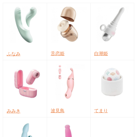
舌恋姫
白潮姫
ふなみ
波見鳥
てまり
みみき