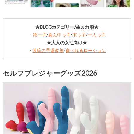
★BLOGカテゴリー/生まれ順★
・
第一子
/
真ん中っ子
/
末っ子
/
一人っ子
★大人の女性向け★
・
彼氏の早漏改善
/
食べれるローション
セルフプレジャーグッズ2026