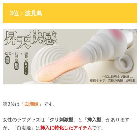
3位：波見鳥
第3位は「
白潮姫
」です。
女性のラブグッズは「
クリ刺激型
」と「
挿入型
」があります
が、「白潮姫」は
挿入に特化したアイテム
です。