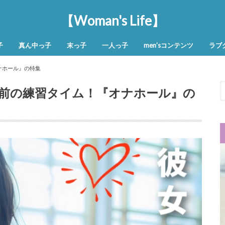
【Woman's Life】
子
真ん中っ子
末っ子
一人っ子
men’sコンテンツ
ラブ
ナホール』の特集
前の練習タイム！『オナホール』の