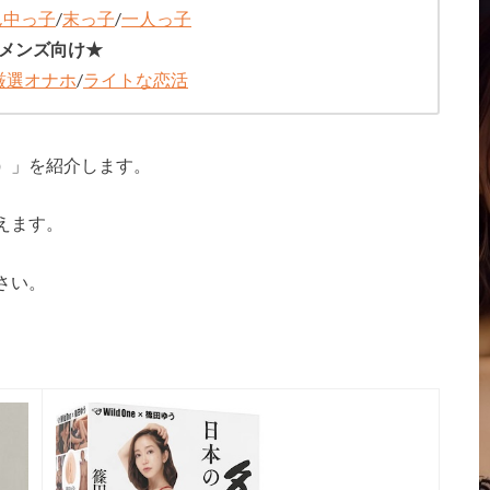
ん中っ子
/
末っ子
/
一人っ子
メンズ向け★
厳選オナホ
/
ライトな恋活
）
」を紹介します。
えます。
さい。