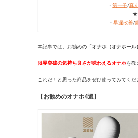
・
第一子
/
真
★
・
早漏改善
/
本記事では、お勧めの「
オナホ（オナホール
限界突破の気持ち良さが味わえるオナホ
を教
これだ！と思った商品をぜひ使ってみてくだ
【
お勧めのオナホ4選
】