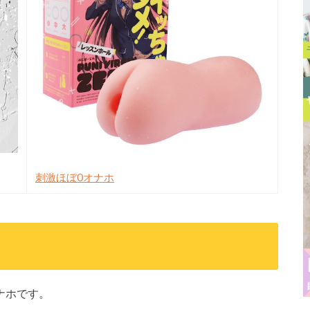
刺激ほぼ0オナホ
ナホです。