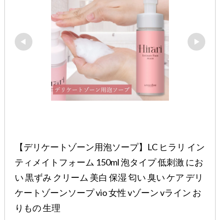
【デリケートゾーン用泡ソープ】LC ヒラリ イン
ティメイトフォーム 150ml 泡タイプ 低刺激 にお
い 黒ずみ クリーム 美白 保湿 匂い 臭い ケア デリ
ケートゾーンソープ vio 女性 vゾーン vライン お
りもの 生理