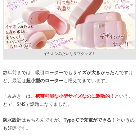
イヤホンみたいなラブグッズ！
数年前までは、吸引ローターでも
サイズが大きかった
んですけ
ど、最近は
超小型のローター
も増えてきています。
「みみき」は、
携帯可能な小型サイズなのに刺激的！
というこ
とで、SNSで話題になりました。
防水設計
はもちろんですが、
Type-Cで充電ができる！
というの
も好評です。