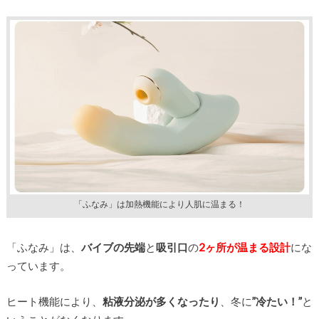
「ふなみ」は加熱機能により人肌に温まる！
「ふなみ」は、
バイブの先端
と
吸引口
の
2ヶ所が温まる設計
にな
っています。
ヒート機能により、
粘液分泌が多くなったり
、冬に
”冷たい！”
と