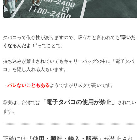
タバコって依存性がありますので、吸うなと言われても
”吸いた
くなるんだよ！”
ってことで、
持ち込みが禁止されていてもキャリーバッグの中に「電子タバ
コ」を隠し入れる人もいます。
→
バレないこともある
ようですがリスクが高いです。
「電子タバコの使用が禁止」
◎実は、台湾では
されてい
ます。
正確には
「使用・製造・輸入・販売」
が禁止され