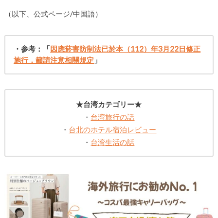
（以下、公式ページ/中国語）
・参考：「
因應菸害防制法已於本（112）年3月22日修正
施行，籲請注意相關規定
」
★台湾カテゴリー★
・
台湾旅行の話
・
台北のホテル宿泊レビュー
・
台湾生活の話