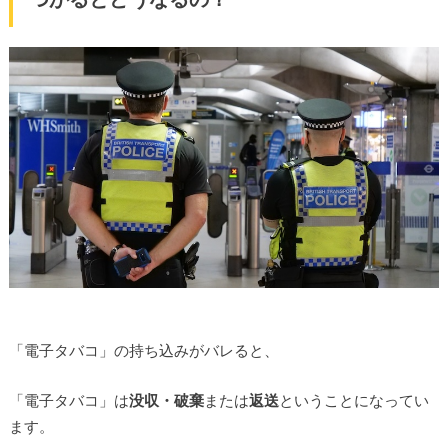
「電子タバコ」の持ち込みがバレると、
「電子タバコ」は
没収・破棄
または
返送
ということになってい
ます。