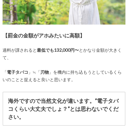
【罰金の金額がアホみたいに高額】
過料が課されると
最低でも132,000円〜
とかなり金額が大きく
て、
「
電子タバコ
」≒「
刃物
」を機内に持ち込もうとしているくら
いのことと捉えると良いと思います。
海外ですので当然文化が違います。”電子タバ
コくらい大丈夫でしょ？”とは思わないでくだ
さい。