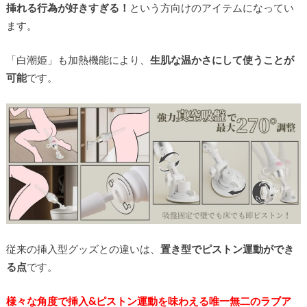
挿れる行為が好きすぎる！
という方向けのアイテムになってい
ます。
「白潮姫」も加熱機能により、
生肌な温かさにして使うことが
可能
です。
従来の挿入型グッズとの違いは、
置き型でピストン運動ができ
る点
です。
様々な角度で挿入&ピストン運動を味わえる唯一無二のラブア