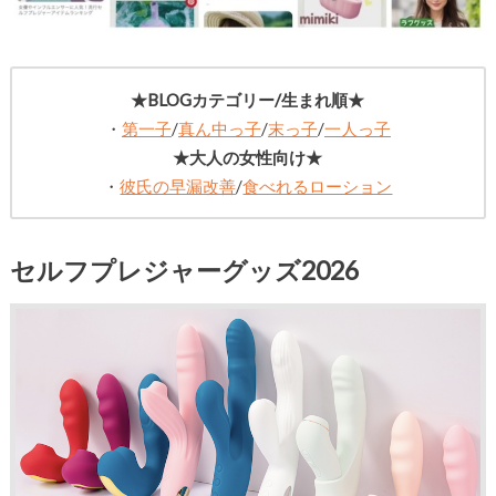
★BLOGカテゴリー/生まれ順★
・
第一子
/
真ん中っ子
/
末っ子
/
一人っ子
★大人の女性向け★
・
彼氏の早漏改善
/
食べれるローション
セルフプレジャーグッズ2026