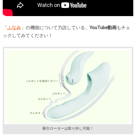
「
ふなみ
」の機能について力説している、
YouTube動画
もチェ
ックしてみてください！
吸引ローターは取り外し可能！