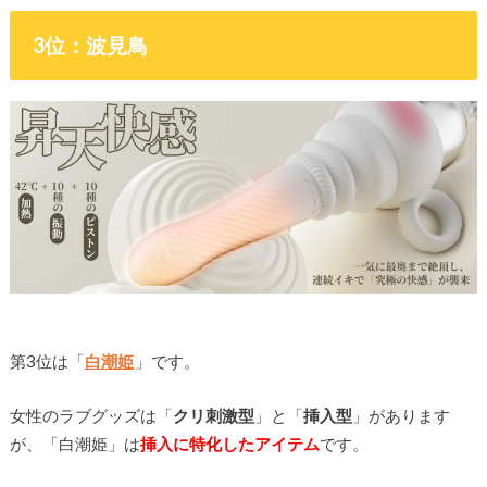
3位：波見鳥
第3位は「
白潮姫
」です。
女性のラブグッズは「
クリ刺激型
」と「
挿入型
」があります
が、「白潮姫」は
挿入に特化したアイテム
です。