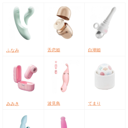
舌恋姫
白潮姫
ふなみ
波見鳥
てまり
みみき