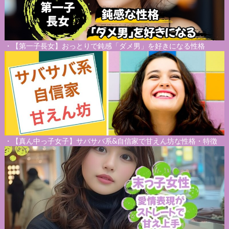
・
【第一子長女】おっとりで鈍感「ダメ男」を好きになる性格
・
【真ん中っ子女子】サバサバ系&自信家で甘えん坊な性格・特徴