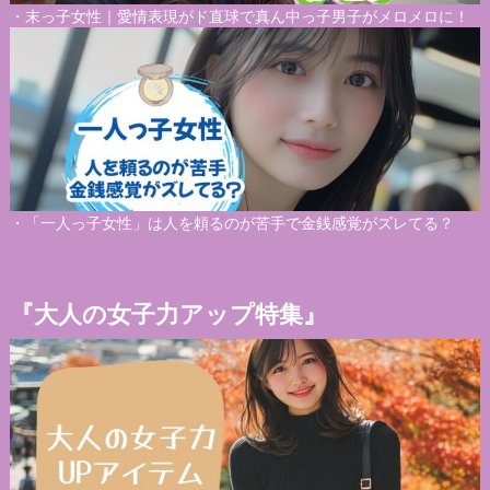
・
末っ子女性｜愛情表現がド直球で真ん中っ子男子がメロメロに！
・
「一人っ子女性」は人を頼るのが苦手で金銭感覚がズレてる？
『大人の女子力アップ特集』