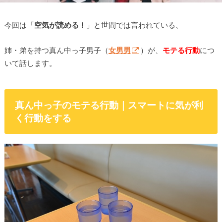
今回は「
空気が読める！
」と世間では言われている、
姉・弟を持つ真ん中っ子男子（
女男男
）が、
モテる行動
につ
いて話します。
真ん中っ子のモテる行動｜スマートに気が利
く行動をする